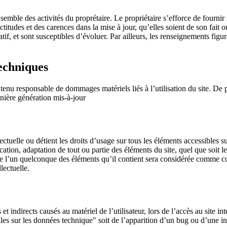
semble des activités du proprétaire. Le propriétaire s’efforce de fournir s
titudes et des carences dans la mise à jour, qu’elles soient de son fait ou
atif, et sont susceptibles d’évoluer. Par ailleurs, les renseignements figur
.
techniques
e tenu responsable de dommages matériels liés à l’utilisation du site. De pl
rnière génération mis-à-jour
uelle ou détient les droits d’usage sur tous les éléments accessibles su
ation, adaptation de tout ou partie des éléments du site, quel que soit le 
u de l’un quelconque des éléments qu’il contient sera considérée comme 
lectuelle.
indirects causés au matériel de l’utilisateur, lors de l’accès au site inte
lles sur les données technique" soit de l’apparition d’un bug ou d’une i