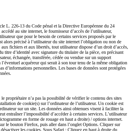
ticle L. 226-13 du Code pénal et la Directive Européenne du 24
 accédé au site internet, le fournisseur d’accès de l’utilisateur,
utilisateur que pour le besoin de certains services proposés par le
 alors précisé à l’utilisateur du site internet l’obligation ou non de
ux fichiers et aux libertés, tout utilisateur dispose d’un droit d’accès,
itre d’identité avec signature du titulaire de la pièce, en précisant
ilisateur, échangée, transférée, cédée ou vendue sur un support
 à l’éventuel acquéreur qui serait à son tour tenu de la même obligation
le pas d’informations personnelles. Les bases de données sont protégées
onnées.
e propriétaire n’a pas la possibilité de vérifier le contenu des sites
tallation de cookie(s) sur l’ordinateur de l’utilisateur. Un cookie est
ordinateur sur un site. Les données ainsi obtenues visent à faciliter la
t entraîner l’impossibilité d’accéder à certains services. L’utilisateur
(pictogramme en forme de rouage en haut a droite) / options internet.
sur le bouton Firefox, puis aller dans l’onglet Options. Cliquer sur
 désactiver les cookies. Sous Safari : Cliquez en haut à droite du