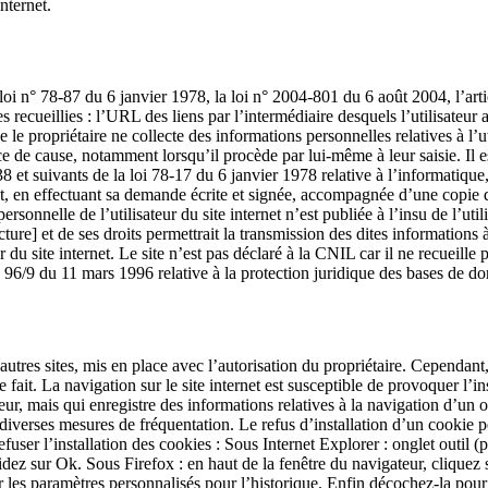
internet.
oi n° 78-87 du 6 janvier 1978, la loi n° 2004-801 du 6 août 2004, l’ar
s recueillies : l’URL des liens par l’intermédiaire desquels l’utilisateur a
se le propriétaire ne collecte des informations personnelles relatives à l’
ce de cause, notamment lorsqu’il procède par lui-même à leur saisie. Il est
et suivants de la loi 78-17 du 6 janvier 1978 relative à l’informatique, a
, en effectuant sa demande écrite et signée, accompagnée d’une copie du t
rsonnelle de l’utilisateur du site internet n’est publiée à l’insu de l’ut
ture] et de ses droits permettrait la transmission des dites informations
r du site internet. Le site n’est pas déclaré à la CNIL car il ne recueil
ive 96/9 du 11 mars 1996 relative à la protection juridique des bases de d
utres sites, mis en place avec l’autorisation du propriétaire. Cependant, l
ait. La navigation sur le site internet est susceptible de provoquer l’ins
sateur, mais qui enregistre des informations relatives à la navigation d’un 
 diverses mesures de fréquentation. Le refus d’installation d’un cookie peu
fuser l’installation des cookies : Sous Internet Explorer : onglet outil 
idez sur Ok. Sous Firefox : en haut de la fenêtre du navigateur, cliquez 
er les paramètres personnalisés pour l’historique. Enfin décochez-la pour