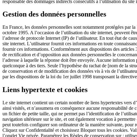
responsable des dommages indirects consécutifs à l’utilisation du site 
Gestion des données personnelles
En France, les données personnelles sont notamment protégées par la l
octobre 1995. A l’occasion de l’utilisation du site internet, peuvent être
l’adresse de protocole Internet (IP) de l’utilisateur. En tout état de cau
site internet. L’utilisateur fournit ces informations en toute connaissan
fournir ces informations. Conformément aux dispositions des articles 38 
de rectification et d’opposition aux données personnelles le concernant
l’adresse à laquelle la réponse doit être envoyée. Aucune information pe
quelconque à des tiers. Seule l’hypothèse du rachat de [nom de la struc
de conservation et de modification des données vis à vis de l’utilisateu
par les dispositions de la loi du 1er juillet 1998 transposant la direct
Liens hypertexte et cookies
Le site internet contient un certain nombre de liens hypertextes vers d’a
ainsi visités, et n’assumera en conséquence aucune responsabilité de ce f
un fichier de petite taille, qui ne permet pas l’identification de l’utili
navigation ultérieure sur le site, et ont également vocation à permettre
peut toutefois configurer son ordinateur de la manière suivante, pour re
Cliquez sur Confidentialité et choisissez Bloquer tous les cookies. Val
l’onglet Vie privée. Paramétrez les Règles de conservation sur : utilis